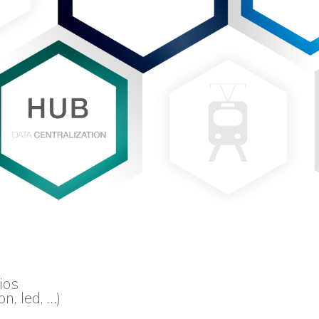
ios
n, led, …)