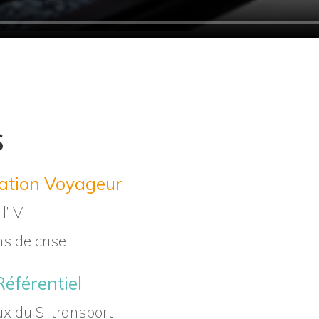
s
mation Voyageur
l’IV
ns de crise
éférentiel
ux du SI transport