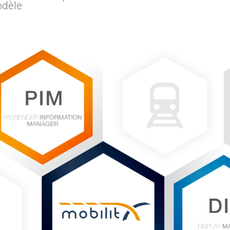
odèle